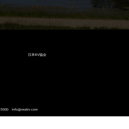
日本RV協会
-5000 info@neatrv.com
PA