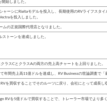
を開始しました。
は、小型のVWシャーシにRialtaモデルを投入し、長期使用のRVラ
ectraを投入しました。
ホームの正規国際代理店となりました。
3つのマイルストーンを達成しました。
、20年ぶりにクラスCとクラスAの両方の売上高チャートを上回りました。
、歴史上初めて年間売上高11億ドルを達成し、RV Businessの世
yBrook RVを買収することでそのルーツに戻り、会社にとって
、Grand Design RVを5億ドルで買収することで、トレーラー