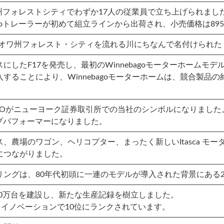
sは、アイオワ州フォレストシティでわずか17人の従業員で立ち上げられまし
joトレーラーが初めて組立ラインから出荷され、小売価格は89
イオワ州フォレスト・シティを流れる川にちなんで名付けられた Winne
したF17を発売し、最初のWinnebagoモーターホームモ
することにより、Winnebagoモーターホームは、競合製品
は上場し、WGOがニューヨーク証券取引所での当社のシンボルになりました
ップパフォーマーになりました。
、農場のワゴン、ヘリコプター、まったく新しいItasca モー
につながりました。
リングは、80年代初頭に一連のモデルが導入された背景にある
30年目に、20万台を建設し、新たな生産記録を樹立しました。
、イノベーションで10位にランクされています。