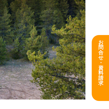
お
問
合
せ
・
資
料
請
求