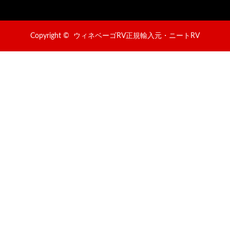
Copyright ©
ウィネベーゴRV正規輸入元・ニートRV