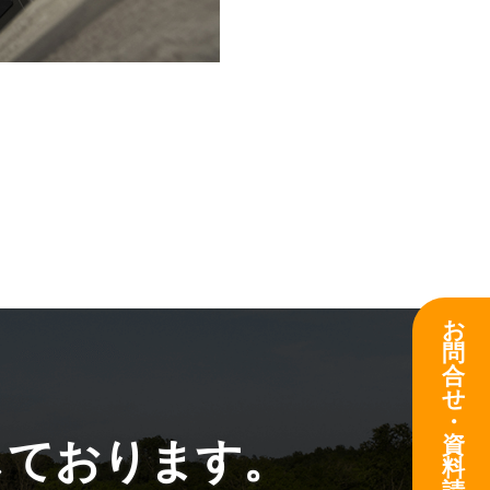
お
問
合
せ
・
資
しております。
料