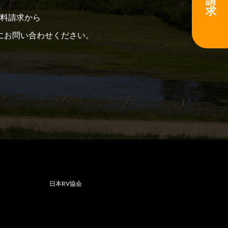
請
求
料請求から
にお問い合わせください。
日本RV協会