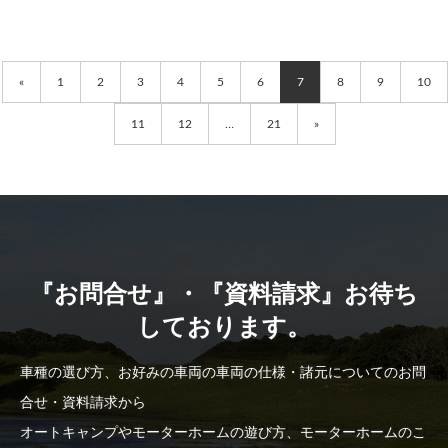
«
1
2
3
4
5
6
7
8
9
10
11
12
…
21
»
『お問合せ』・『資料請求』お待ち
しております。
車種の選び方、お好みの車両の車両の仕様・諸元についてのお問
合せ・資料請求から
オートキャンプやモーターホームの遊び方、モーターホームのこ