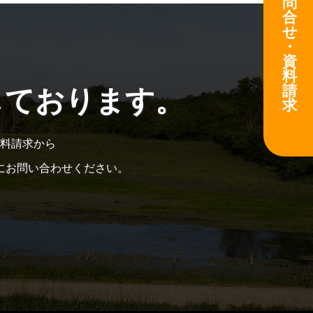
問
合
せ
・
資
料
請
しております。
求
料請求から
にお問い合わせください。