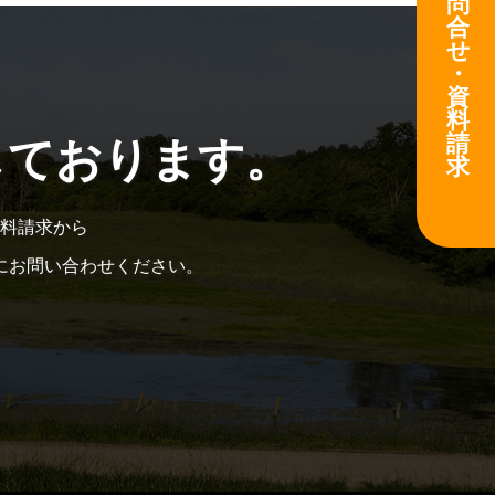
問
合
せ
・
資
料
請
しております。
求
料請求から
にお問い合わせください。