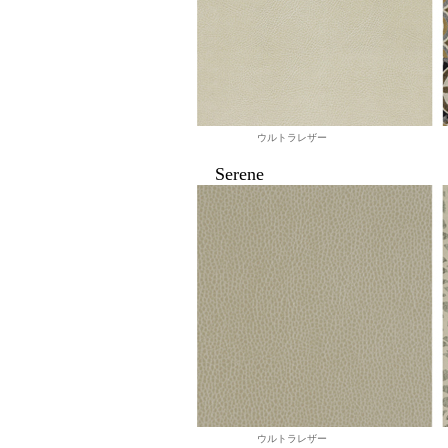
ウルトラレザー
Serene
ウルトラレザー